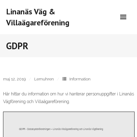
Skip
Linanäs Väg &
to
content
Villaägareförening
GDPR
maj 12, 2019
Lemuhren
Information
Här hittar du information om hur vi hanterar personuppgifter i Linanäs
Vägförening och Villaägareförening.
GDPR
-
Dataskyddsförordningen
–
Linanäs Villaägareförening
och Linanäs Vägförening